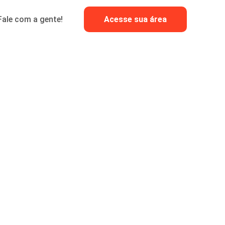
Fale com a gente!
Acesse sua área
matizada, como
SMS Convencional, SMS Flash, SMS